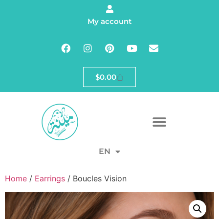
My account
$
0.00
EN
Home
/
Earrings
/ Boucles Vision