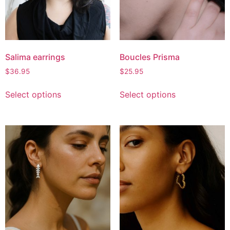
Salima earrings
Boucles Prisma
$
36.95
$
25.95
Select options
Select options