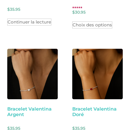
$
35.95
Note
$
30.95
5.00
sur 5
Continuer la lecture
Choix des options
Bracelet Valentina
Bracelet Valentina
Argent
Doré
$
35.95
$
35.95