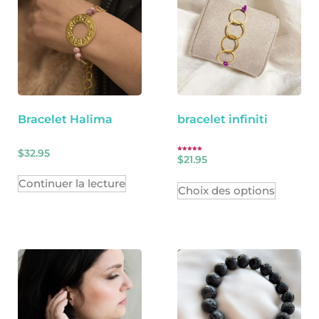
Bracelet Halima
bracelet infiniti
$
32.95
Note
$
21.95
5.00
sur 5
Continuer la lecture
Choix des options