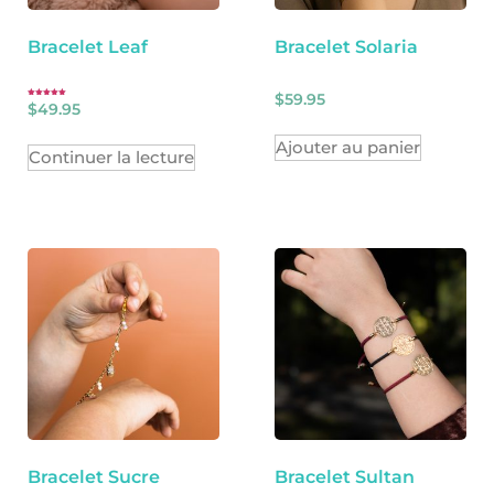
Bracelet Leaf
Bracelet Solaria
$
59.95
Note
$
49.95
5.00
sur 5
Ajouter au panier
Continuer la lecture
Bracelet Sucre
Bracelet Sultan