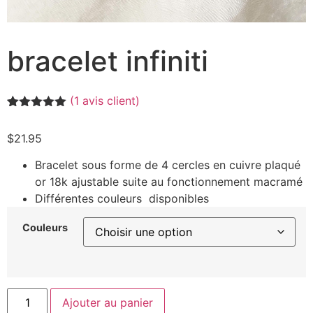
bracelet infiniti
(
1
avis client)
Noté
1
5.00
sur 5
$
21.95
basé sur
notation
client
Bracelet sous forme de 4 cercles en cuivre plaqué
or 18k ajustable suite au fonctionnement macramé
Différentes couleurs disponibles
Couleurs
Ajouter au panier