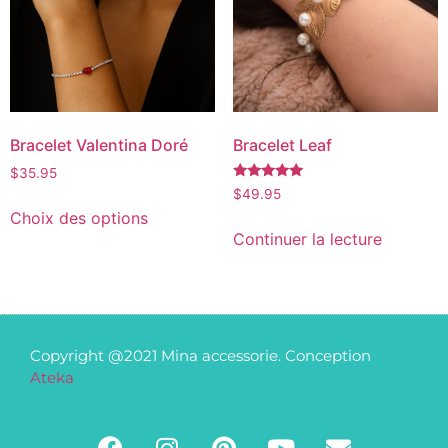
Bracelet Valentina Doré
Bracelet Leaf
$
35.95
Note
$
49.95
5.00
Choix des options
sur 5
Continuer la lecture
Copyright @2021 Mina accessorie. Conception
Ateka