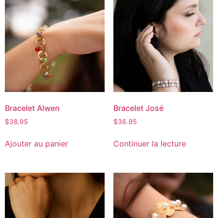
Bracelet Alwen
Bracelet José
$
38.95
$
36.95
Ajouter au panier
Continuer la lecture