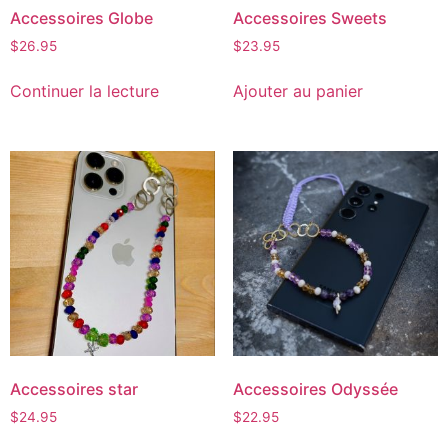
Accessoires Globe
Accessoires Sweets
$
26.95
$
23.95
Continuer la lecture
Ajouter au panier
Accessoires star
Accessoires Odyssée
$
24.95
$
22.95