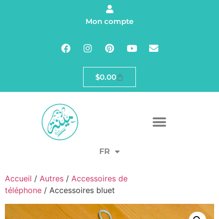
Mon compte
$
0.00
FR
Accueil
/
Autres
/
Accessoires de
téléphone
/ Accessoires bluet