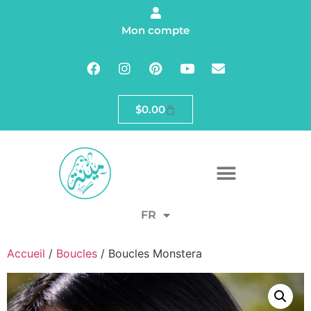
Mon compte
$
0.00
FR
Accueil
/
Boucles
/ Boucles Monstera