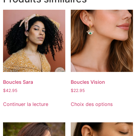
Boucles Sara
Boucles Vision
$
42.95
$
22.95
Continuer la lecture
Choix des options