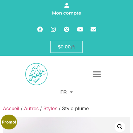
Mon compte
$
0.00
FR
Accueil
/
Autres
/
Stylos
/ Stylo plume
Promo!